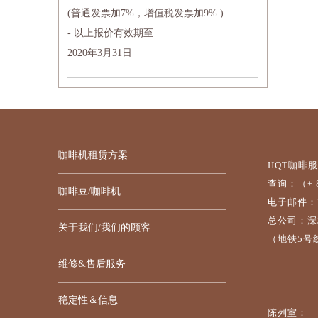
(普通发票加7%，增值税发票加9% )
- 以上报价有效期至
2020年3月31日
咖啡机租赁方案
HQT咖啡
查询：（+ 86
咖啡豆/咖啡机
电子邮件：7da
总公司：深
关于我们/我们的顾客
（地铁5号
维修&售后服务
稳定性＆信息
陈列室：