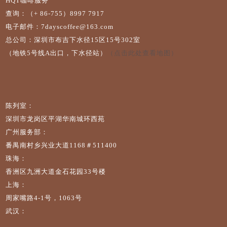
HQT咖啡服务
查询：（+ 86-755）8997 7917
电子邮件：7dayscoffee@163.com
总公司：深圳市布吉下水径15区15号302室
（地铁5号线A出口，下水径站）
（点击此处查看地图）
陈列室：
深圳市龙岗区平湖华南城环西苑
广州服务部：
番禺南村乡兴业大道1168＃511400
珠海：
香洲区九洲大道金石花园33号楼
上海：
周家嘴路4-1号，1063号
武汉：