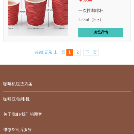
￥50.00
一次性咖啡杯
250ml（8oz）
浏览详情
共9条记录
上一页
1
2
下一页
咖啡机租赁方案
咖啡豆/咖啡机
关于我们/我们的顾客
维修&售后服务