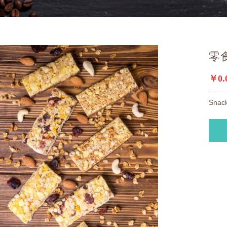
零
￥0.
Snac