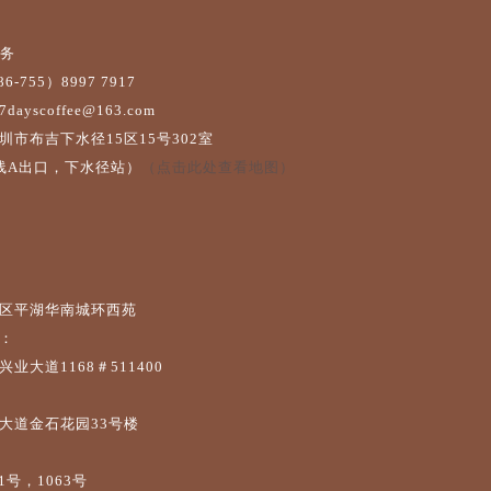
服务
-755）8997 7917
yscoffee@163.com
圳市布吉下水径15区15号302室
线A出口，下水径站）
（点击此处查看地图）
区平湖华南城环西苑
：
业大道1168＃511400
大道金石花园33号楼
1号，1063号