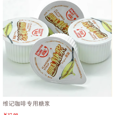
维记咖啡专用糖浆
￥37.00