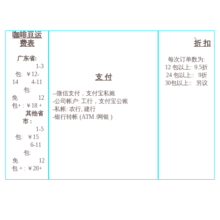
咖啡豆运
费表
折
扣
广东省
:
每次订单数为
:
1-3
12
包以上
: 9.5
折
包
:
￥
1
2
-
24
包以上
:: 9
折
支
付
1
4
4-11
30
包以上
::
另议
包
:
--
微信支付，支付宝私账
免
12
-
公司帐户
:
工行，支付宝公账
包
+ :
￥
1
8
+
-
私帐
:
农行
,
建行
其他省
-
银行转帐
(ATM /
网银
)
市
:
1-5
包
:
￥
15
6
-11
包
:
免
12
包
+ :
￥
20+