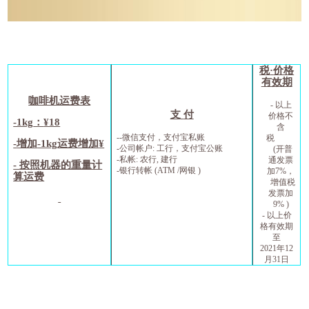
税
·
价格
有效期
咖啡机运费表
-
以上
支
付
价格不
-1kg
：
¥18
含
--
微信支付，支付宝私账
税
-
增加
-1kg
运费增加
¥
-公司帐户
:
工行，支付宝公账
(
开普
-私帐
:
农行
,
建行
通发票
-
按照机器的重量计
-
银行转帐
(ATM /
网银
)
加
7%
，
算运费
增值税
发票加
9% )
-
以上价
格有效期
至
2021
年
12
月
31
日