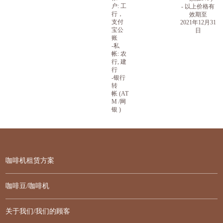
户: 工
-
以上价格有
行，
效期至
支付
2021年
12
月
31
宝公
日
账
-私
帐: 农
行, 建
行
-
银行
转
帐
(AT
M /
网
银
)
咖啡机租赁方案
咖啡豆/咖啡机
关于我们/我们的顾客