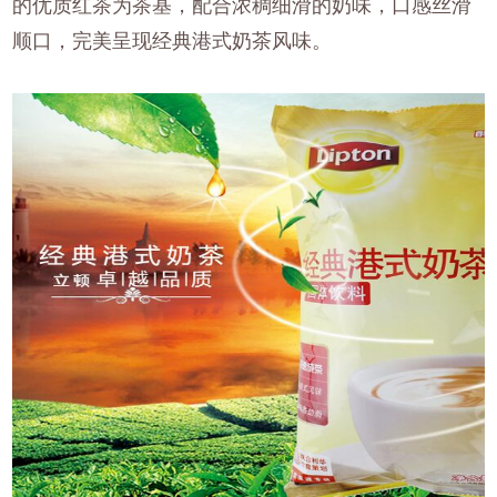
的优质红茶为茶基，配合浓稠细滑的奶味，口感丝滑
顺口，完美呈现经典港式奶茶风味。