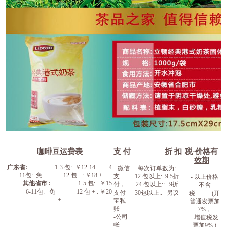
咖啡豆运费表
支
付
折
扣
税
·
价格有
效期
广东省
:
1-3
包
:
￥
1
2
-1
4
4
--
微信
每次订单数为
:
-11
包
:
免
12
包
+ :
￥
1
8
+
支
12
包以上
: 9.5
折
-
以上价格
其他省市
:
1-5
包
:
￥
15
付，
24
包以上
:: 9
折
不含
6-11
包
:
免
12
包
+ :
￥
20
支付
30
包以上
::
另议
税
(
开
+
宝私
普通发票加
账
7%
，
-公司
增值税发
帐
票加
9% )