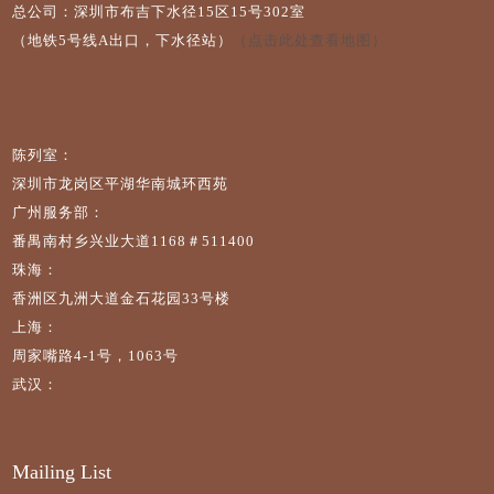
总公司：深圳市布吉下水径15区15号302室
（地铁5号线A出口，下水径站）
（点击此处查看地图）
陈列室：
深圳市龙岗区平湖华南城环西苑
广州服务部：
番禺南村乡兴业大道1168＃511400
珠海：
香洲区九洲大道金石花园33号楼
上海：
周家嘴路4-1号，1063号
武汉：
Mailing List