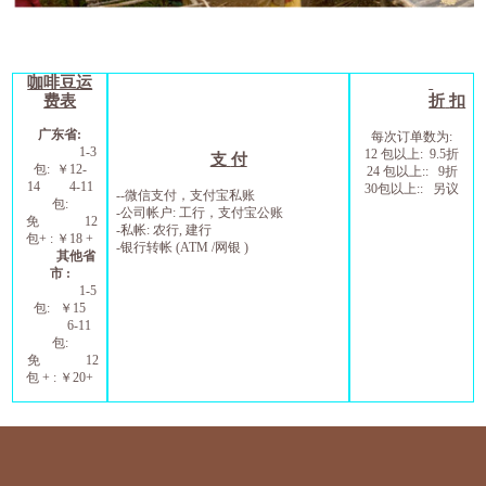
咖啡豆运
费表
折
扣
广东省
:
每次订单数为
:
1-3
12
包以上
: 9.5
折
支
付
包
:
￥
1
2
-
24
包以上
:: 9
折
1
4
4-11
30
包以上
::
另议
--
微信支付，支付宝私账
包
:
-
公司帐户
:
工行，支付宝公账
免
12
-
私帐
:
农行
,
建行
包
+ :
￥
1
8
+
-
银行转帐
(ATM /
网银
)
其他省
市
:
1-5
包
:
￥
15
6
-11
包
:
免
12
包
+ :
￥
20+