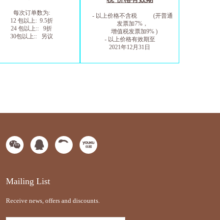
每次订单数为
:
-
以上价格不含税
(
开普通
12
包以上
: 9.5
折
发票加
7%
，
24
包以上
:: 9
折
增值税发票加
9% )
30
包以上
::
另议
-
以上价格有效期至
2021
年
12
月
31
日
Mailing List
Receive news, offers and discounts.