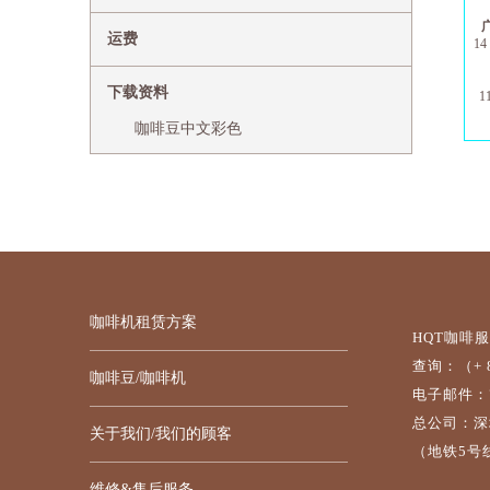
运费
1
4
下载资料
1
咖啡豆中文彩色
咖啡机租赁方案
HQT咖啡
查询：（+ 86
咖啡豆/咖啡机
电子邮件：7da
总公司：深
关于我们/我们的顾客
（地铁5号
维修&售后服务