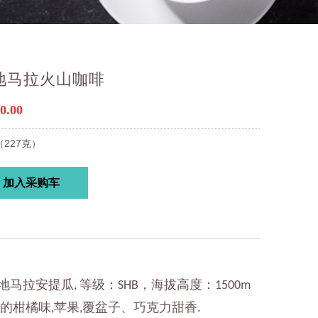
地马拉火山咖啡
0.00
227克）
加入采购车
地马拉安提瓜
等级：
，海拔高度：
,
SHB
1500m
顺的柑橘味
苹果
覆盆子、巧克力甜香
,
,
.