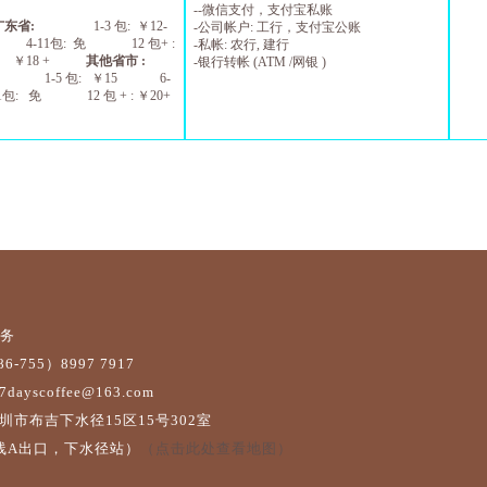
--
微信支付，支付宝私账
广东省
:
1-3
包
:
￥
1
2
-
-
公司帐户
:
工行，支付宝公账
4-11
包
:
免
12
包
+ :
-
私帐
:
农行
,
建行
￥
1
8
+
其他省市
:
-
银行转帐
(ATM /
网银
)
1-5
包
:
￥
15 6
-
1
包
:
免
12
包
+ :
￥
20+
服务
-755）8997 7917
yscoffee@163.com
圳市布吉下水径15区15号302室
线A出口，下水径站）
（点击此处查看地图）