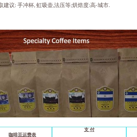
取建议
手冲杯
虹吸壶
法压等
烘焙度
高
城市
:
,
,
;
:
-
.
支
付
咖啡豆运费表