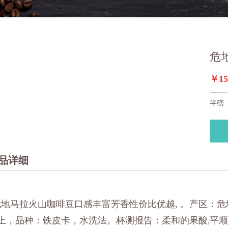
危
￥15
半磅（
品详细
危地马拉火山咖啡豆口感丰富芳香性价比优越
,
。产区：危
上，品种：铁皮卡，水洗法。杯测报告：柔和的果酸
平
,