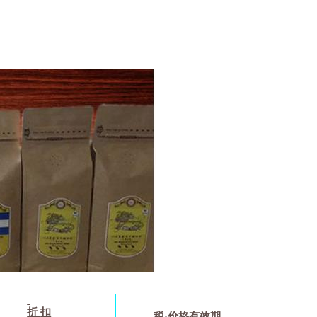
折
扣
税
·
价格有效期