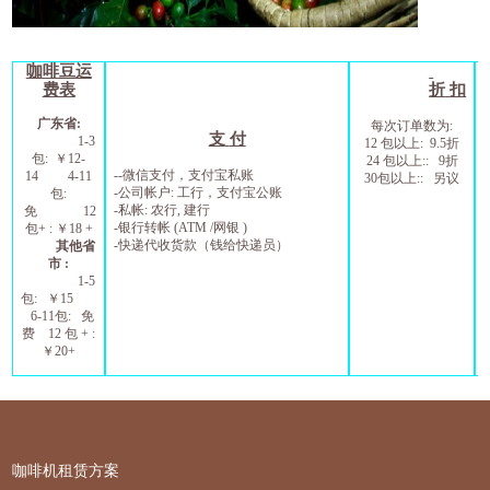
咖啡豆运
费表
折
扣
广东省
:
每次订单数为
:
支
付
1-3
12
包以上
: 9.5
折
包
:
￥
1
2
-
24
包以上
:: 9
折
--
微信支付，支付宝私账
1
4
4-11
30
包以上
::
另议
-
公司帐户
:
工行，支付宝公账
包
:
-
私帐
:
农行
,
建行
免
12
-
银行转帐
(ATM /
网银
)
包
+ :
￥
1
8
+
-
快递代收货款（钱给快递员）
其他省
市
:
1-5
包
:
￥
15
6
-11
包
:
免
费
12
包
+ :
￥
20+
咖啡机租赁方案