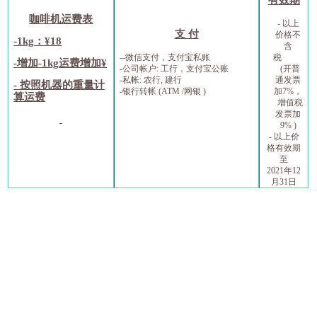
咖啡机运费表
-
以上
支
付
价格不
-1kg
：
¥18
含
--
微信支付，支付宝私账
税
-
增加
-1kg
运费增加
¥
-公司帐户
:
工行，支付宝公账
(
开普
-私帐
:
农行
,
建行
通发票
-
按照机器的重量计
-
银行转帐
(ATM /
网银
)
加
7%
，
算运费
增值税
发票加
9% )
-
以上价
格有效期
至
2021
年
12
月
31
日