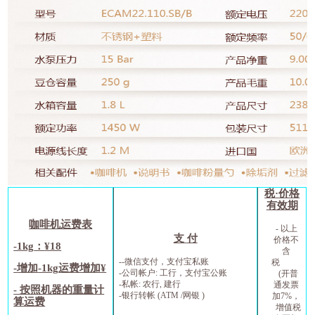
税
·
价格
有效期
咖啡机运费表
-
以上
支
付
价格不
-1kg
：
¥18
含
--
微信支付，支付宝私账
税
-
增加
-1kg
运费增加
¥
-
公司帐户
:
工行，支付宝公账
(
开普
-
私帐
:
农行
,
建行
通发票
-
按照机器的重量计
-
银行转帐
(ATM /
网银
)
加
7%
，
算运费
增值税