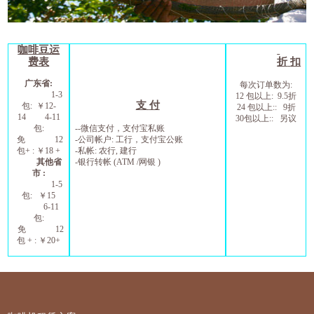
咖啡豆运
费表
折
扣
广东省
:
每次订单数为
:
1-3
12
包以上
: 9.5
折
支
付
包
:
￥
1
2
-
24
包以上
:: 9
折
1
4
4-11
30
包以上
::
另议
包
:
--
微信支付，支付宝私账
免
12
-
公司帐户
:
工行，支付宝公账
包
+ :
￥
1
8
+
-
私帐
:
农行
,
建行
其他省
-
银行转帐
(ATM /
网银
)
市
:
1-5
包
:
￥
15
6
-11
包
:
免
12
包
+ :
￥
20+