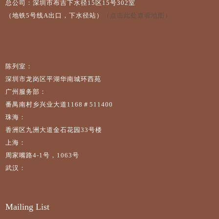
总公司：深圳市布吉下水径15区15号302室
（地铁5号线A出口，下水径站）
（点击此处查看地图）
陈列室：
深圳市龙岗区平湖华南城环西苑
广州服务部：
番禺南村乡兴业大道1168＃511400
珠海：
香洲区九洲大道金石花园33号楼
上海：
周家嘴路4-1号，1063号
武汉：
Mailing List