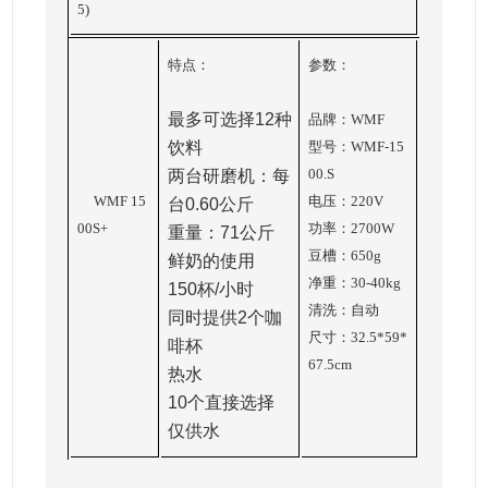
5)
特点：
参数：
最多可选择12种
品牌：WMF
饮料
型号：WMF-15
00.S
两台研磨机：每
WMF 15
电压：220V
台0.60公斤
00S+
功率：2700W
重量：71公斤
豆槽：650g
鲜奶的使用
净重：30-40kg
150杯/小时
清洗：自动
同时提供2个咖
尺寸：32.5*59*
啡杯
67.5cm
热水
10个直接选择
仅供水