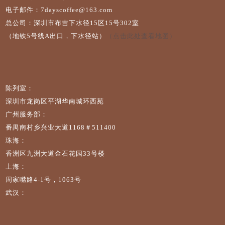
电子邮件：7dayscoffee@163.com
总公司：深圳市布吉下水径15区15号302室
（地铁5号线A出口，下水径站）
（点击此处查看地图）
陈列室：
深圳市龙岗区平湖华南城环西苑
广州服务部：
番禺南村乡兴业大道1168＃511400
珠海：
香洲区九洲大道金石花园33号楼
上海：
周家嘴路4-1号，1063号
武汉：