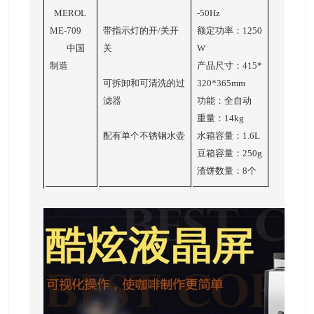
MEROL
-50Hz
ME-709
带指示灯的开/关开
额定功率：1250
中国
关
W
制造
产品尺寸：415*
可拆卸和可清洗的过
320*365mm
滤器
功能：全自动
重量：14kg
配有单个不锈钢水壶
水箱容量：1.6L
豆箱容量：250g
渣饼数量：8个