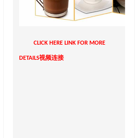
CLICK HERE LINK FOR MORE
DETAILS
视频连接
C
D