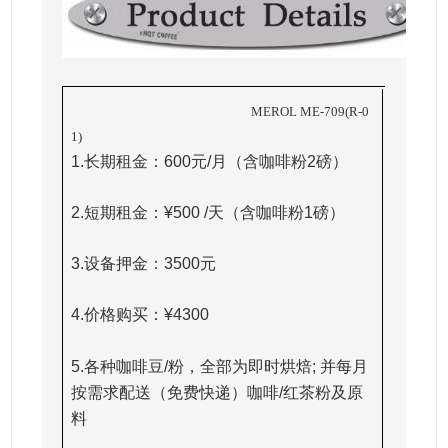
MEROL ME-709(R-0
1)
1
1.长期租金：600元/月（含咖啡粉2磅）
2.短期租金：¥500 /天（含咖啡粉1磅）
2
3.设备押金：3500元
3
4
4.价格购买：¥4300
5.各种咖啡豆/粉，全部为即时烘焙; 并每月
按需求配送（免费快递）咖啡/红茶粉及原
料
6.